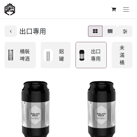
出口專用
未
桶裝
鋁
出口
滿
啤酒
罐
專用
桶