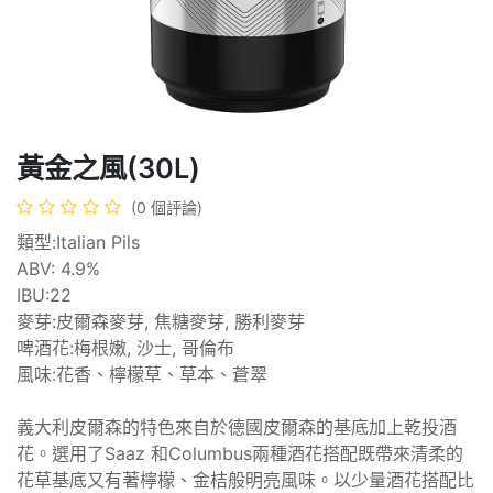
黃金之風(30L)
(0 個評論)
類型:Italian Pils
ABV: 4.9%
IBU:22
麥芽:皮爾森麥芽, 焦糖麥芽, 勝利麥芽
啤酒花:梅根嫩, 沙士, 哥倫布
風味:花香、檸檬草、草本、蒼翠
義大利皮爾森的特色來自於德國皮爾森的基底加上乾投酒
花。選用了Saaz 和Columbus兩種酒花搭配既帶來清柔的
花草基底又有著檸檬、金桔般明亮風味。以少量酒花搭配比