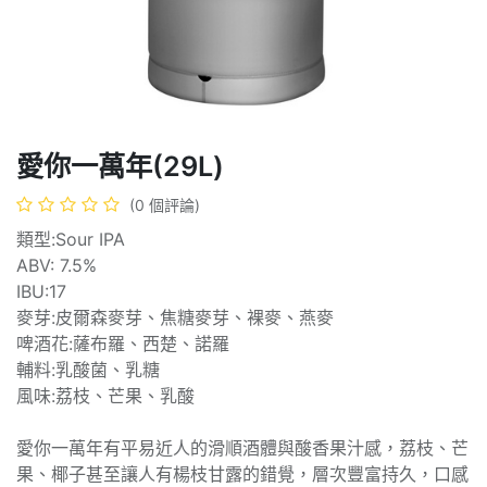
愛你一萬年(29L)
(0 個評論)
類型:Sour IPA
ABV: 7.5%
IBU:17
麥芽:皮爾森麥芽、焦糖麥芽、裸麥、燕麥
啤酒花:薩布羅、西楚、諾羅
輔料:乳酸菌、乳糖
風味:荔枝、芒果、乳酸
愛你一萬年有平易近人的滑順酒體與酸香果汁感，荔枝、芒
果、椰子甚至讓人有楊枝甘露的錯覺，層次豐富持久，口感