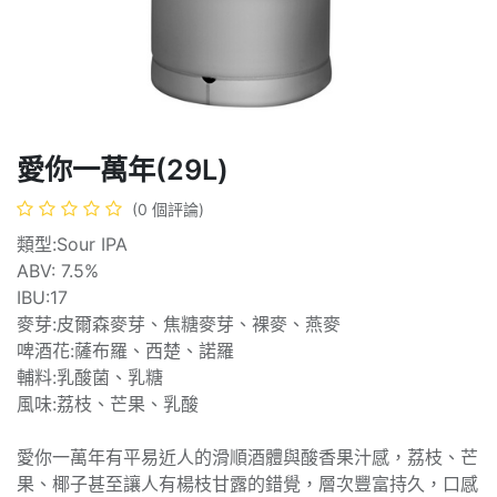
愛你一萬年(29L)
(0 個評論)
類型:Sour IPA
ABV: 7.5%
IBU:17
麥芽:皮爾森麥芽、焦糖麥芽、裸麥、燕麥
啤酒花:薩布羅、西楚、諾羅
輔料:乳酸菌、乳糖
風味:荔枝、芒果、乳酸
愛你一萬年有平易近人的滑順酒體與酸香果汁感，荔枝、芒
果、椰子甚至讓人有楊枝甘露的錯覺，層次豐富持久，口感