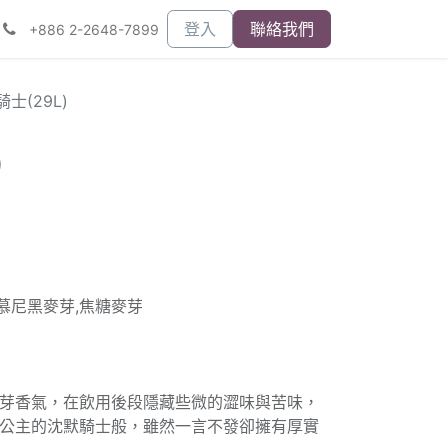
登入
聯絡我們
+886 2-2648-7899
士(29L)
)
,慕尼黑麥芽,焦糖麥芽
芽香氣，在飲用後段隱藏些微的澀味與苦味，
公主的沈默騎士般，雖然一言不發卻擁有厚實